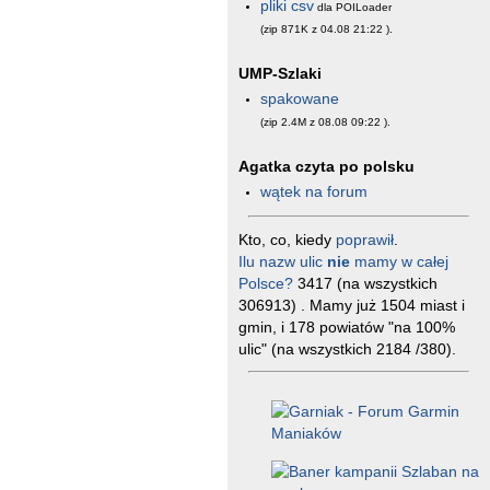
pliki csv
dla POILoader
(zip 871K z 04.08 21:22
).
UMP-Szlaki
spakowane
(zip 2.4M z 08.08 09:22
).
Agatka czyta po polsku
wątek na forum
Kto, co, kiedy
poprawił
.
Ilu nazw ulic
nie
mamy w całej
Polsce?
3417 (na wszystkich
306913) . Mamy już 1504 miast i
gmin, i 178 powiatów "na 100%
ulic" (na wszystkich 2184 /380).