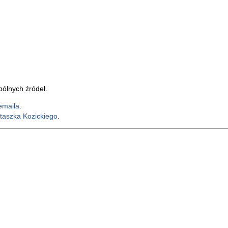
pólnych źródeł.
emaila
.
taszka Kozickiego
.