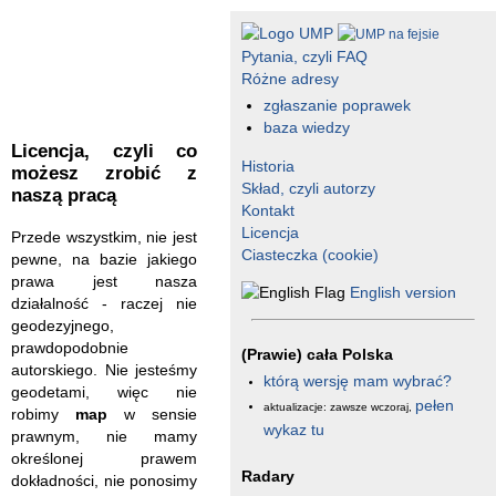
Pytania, czyli FAQ
Różne adresy
zgłaszanie poprawek
baza wiedzy
Licencja, czyli co
Historia
możesz zrobić z
Skład, czyli autorzy
naszą pracą
Kontakt
Licencja
Przede wszystkim, nie jest
Ciasteczka (cookie)
pewne, na bazie jakiego
prawa jest nasza
English version
działalność - raczej nie
geodezyjnego,
prawdopodobnie
(Prawie) cała Polska
autorskiego. Nie jesteśmy
którą wersję mam wybrać?
geodetami, więc nie
pełen
aktualizacje: zawsze wczoraj,
robimy
map
w sensie
wykaz tu
prawnym, nie mamy
określonej prawem
Radary
dokładności, nie ponosimy