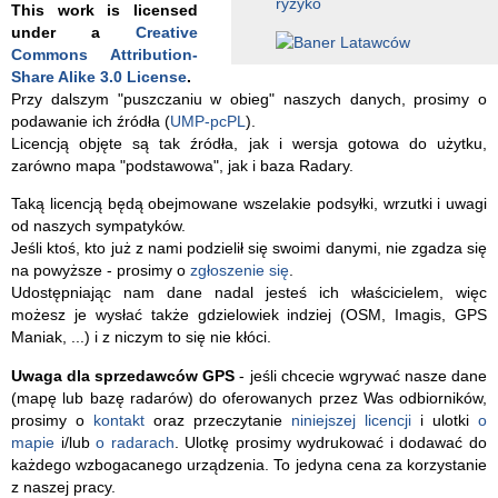
This work is licensed
under a
Creative
Commons Attribution-
Share Alike 3.0 License
.
Przy dalszym "puszczaniu w obieg" naszych danych, prosimy o
podawanie ich źródła (
UMP-pcPL
).
Licencją objęte są tak źródła, jak i wersja gotowa do użytku,
zarówno mapa "podstawowa", jak i baza Radary.
Taką licencją będą obejmowane wszelakie podsyłki, wrzutki i uwagi
od naszych sympatyków.
Jeśli ktoś, kto już z nami podzielił się swoimi danymi, nie zgadza się
na powyższe - prosimy o
zgłoszenie się
.
Udostępniając nam dane nadal jesteś ich właścicielem, więc
możesz je wysłać także gdzielowiek indziej (OSM, Imagis, GPS
Maniak, ...) i z niczym to się nie kłóci.
Uwaga dla sprzedawców GPS
- jeśli chcecie wgrywać nasze dane
(mapę lub bazę radarów) do oferowanych przez Was odbiorników,
prosimy o
kontakt
oraz przeczytanie
niniejszej licencji
i ulotki
o
mapie
i/lub
o radarach
. Ulotkę prosimy wydrukować i dodawać do
każdego wzbogacanego urządzenia. To jedyna cena za korzystanie
z naszej pracy.