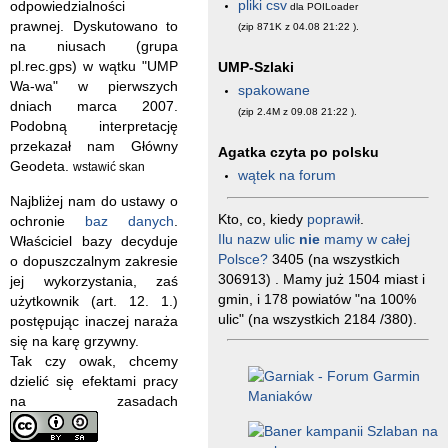
pliki csv
odpowiedzialności
dla POILoader
prawnej. Dyskutowano to
(zip 871K z 04.08 21:22
).
na niusach (grupa
pl.rec.gps) w wątku "UMP
UMP-Szlaki
Wa-wa" w pierwszych
spakowane
dniach marca 2007.
(zip 2.4M z 09.08 21:22
).
Podobną interpretację
przekazał nam Główny
Agatka czyta po polsku
Geodeta.
wstawić skan
wątek na forum
Najbliżej nam do ustawy o
Kto, co, kiedy
poprawił
.
ochronie
baz danych
.
Ilu nazw ulic
nie
mamy w całej
Właściciel bazy decyduje
Polsce?
3405 (na wszystkich
o dopuszczalnym zakresie
306913) . Mamy już 1504 miast i
jej wykorzystania, zaś
gmin, i 178 powiatów "na 100%
użytkownik (art. 12. 1.)
ulic" (na wszystkich 2184 /380).
postępując inaczej naraża
się na karę grzywny.
Tak czy owak, chcemy
dzielić się efektami pracy
na zasadach