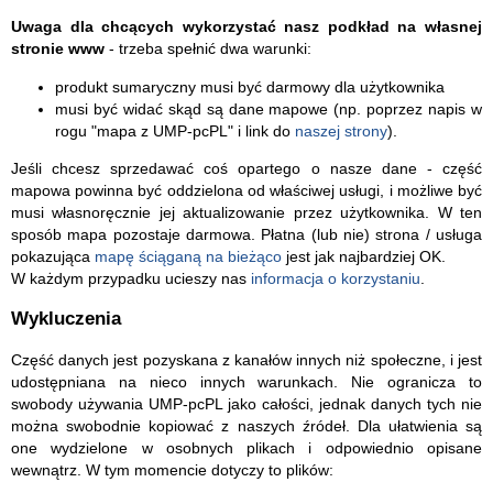
Uwaga dla chcących wykorzystać nasz podkład na własnej
stronie www
- trzeba spełnić dwa warunki:
produkt sumaryczny musi być darmowy dla użytkownika
musi być widać skąd są dane mapowe (np. poprzez napis w
rogu "mapa z UMP-pcPL" i link do
naszej strony
).
Jeśli chcesz sprzedawać coś opartego o nasze dane - część
mapowa powinna być oddzielona od właściwej usługi, i możliwe być
musi własnoręcznie jej aktualizowanie przez użytkownika. W ten
sposób mapa pozostaje darmowa. Płatna (lub nie) strona / usługa
pokazująca
mapę ściąganą na bieżąco
jest jak najbardziej OK.
W każdym przypadku ucieszy nas
informacja o korzystaniu
.
Wykluczenia
Część danych jest pozyskana z kanałów innych niż społeczne, i jest
udostępniana na nieco innych warunkach. Nie ogranicza to
swobody używania UMP-pcPL jako całości, jednak danych tych nie
można swobodnie kopiować z naszych źródeł. Dla ułatwienia są
one wydzielone w osobnych plikach i odpowiednio opisane
wewnątrz. W tym momencie dotyczy to plików: