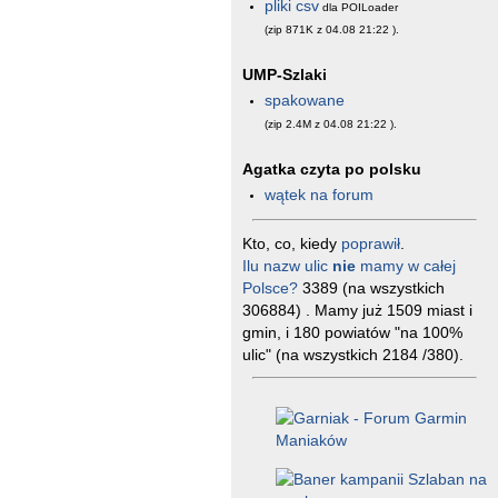
pliki csv
dla POILoader
(zip 871K z 04.08 21:22
).
UMP-Szlaki
spakowane
(zip 2.4M z 04.08 21:22
).
Agatka czyta po polsku
wątek na forum
Kto, co, kiedy
poprawił
.
Ilu nazw ulic
nie
mamy w całej
Polsce?
3389 (na wszystkich
306884) . Mamy już 1509 miast i
gmin, i 180 powiatów "na 100%
ulic" (na wszystkich 2184 /380).